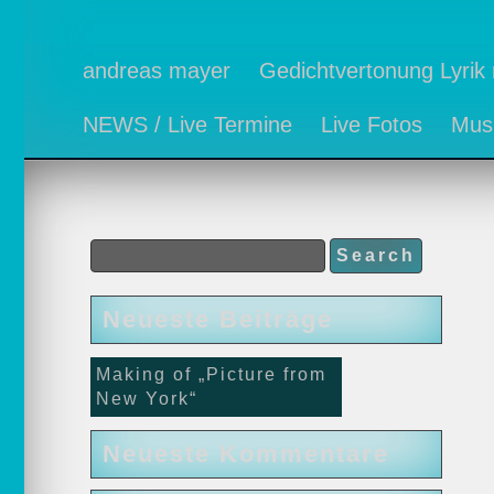
andreas mayer
Gedichtvertonung Lyrik
NEWS / Live Termine
Live Fotos
Musi
Neueste Beiträge
Making of „Picture from
New York“
Neueste Kommentare